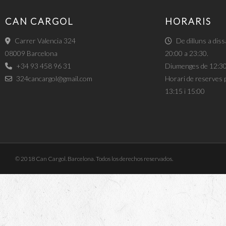
CAN CARGOL
HORARIS
Carrer Valencia 324
De dilluns a diss
08009 Barcelona
20:00 a 23:30.
+34 93 458 96 31
Diumenges de 12:30
324cancargol@gmail.com
Horari de reserves p
13:15 i 15:00
© 2018 Can Cargol. Barcelona. Todos los derechos reservados.