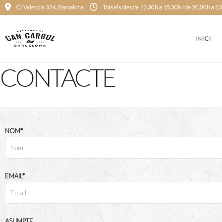
C/ Valencia 324, Barcelona
Tots els dies de 12.30h a 15.30h i de 20.00h a 
INICI
CONTACTE
NOM*
EMAIL*
ASUMPTE